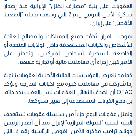
العقوبات على بنية "مصارف الظل" الإيرانية منذ إصدار
مذكرة الأمن القومي رقم 2 التي وجهت بحملة "الضغط
الأقصى" على إيران.
بموجب القرار، تُجمَّد جميع الممتلكات والمصالح العائدة
للأشخاص والكيانات المستهدفة داخل الولايات المتحدة أو
الخاضعة لسيطرة أشخاص أميركيين، ويُحظر على
الأميركيين إجراء أي معاملات مالية أو تجارية معهم.
كما قد تتعرض المؤسسات المالية الأجنبية لعقوبات ثانوية
إذا شاركت في معاملات كبيرة مع الكيانات المدرجة. وتؤكد
OFAC أن الهدف النهائي للعقوبات ليس العقاب بحد ذاته،
بل دفع الكيانات المستهدفة إلى تغيير سلوكها.
وتمثل عقوبات اليوم جزءاً من سلسلة عقوبات تستهدف
البنية التحتية "للبنوك الموازية" لإيران منذ أن أصدر الرئيس
دونالد ترامب مذكرة الأمن القومي الرئاسية رقم 2، التي