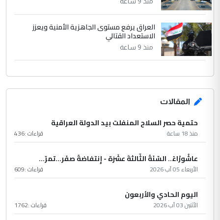
منذ 9 ساعة
العراق يرفع مستوى الجاهزية الأمنية ويعزز
الاستعداد القتالي
منذ 9 ساعة
المقالات
حتمية حصر السلاح المنفلت بيد الدولة العراقية
منذ 18 ساعة
قراءات :
436
عاشُورْاءُ.. السّنَةُ الثّالثةَ عشَرَة - إِنتفاضةُ صفَر…تمرّ...
الأربعاء 05 آب 2026
قراءات :
609
اليوم الحادي والأربعون
الأثنين 03 آب 2026
قراءات :
1762