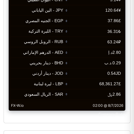
CurrencyRate