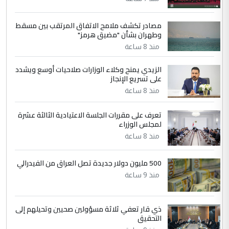
ابا فرات ...
مصادر تكشف ملامح الاتفاق المرتقب بين مسقط
الجواهري يرد على صدام حسين سل
الموضوع :
وطهران بشأن "مضيق هرمز"
مضجعيك يابن الزنا (نص كامل)
منذ 8 ساعة
الزيدي يمنح وكلاء الوزارات صلاحيات أوسع ويشدد
5
حيدر عاشور
على تسريع الإنجاز
التعليق : تحياتي لك استاذ حامدتركان. كلام
منذ 8 ساعة
دقيق ومسؤول؛ فالاستثمار الحقيقي للإنسان
وثروات البلد يعتمد على الكفاءة ...
تعرف على مقررات الجلسة الاعتيادية الثالثة عشرة
بين الإهمال واغتصاب الأرض.. بلاد
لمجلس الوزراء
الموضوع :
الرافدين تعاني الجفاف والتصحر!!
منذ 8 ساعة
500 مليون دولار جديدة تصل العراق من الفيدرالي
منذ 9 ساعة
ذي قار تعفي ثلاثة مسؤولين صحيين وتحيلهم إلى
التحقيق