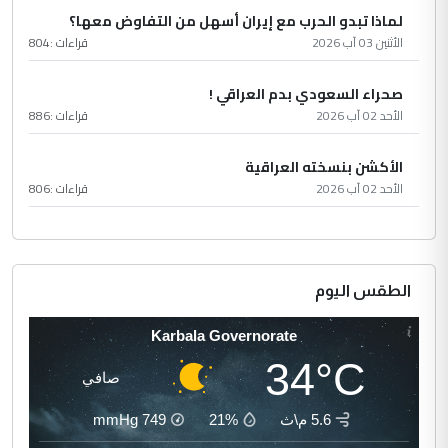
لماذا تبدو الحرب مع إيران أسهل من التفاوض معها؟
الأثنين 03 آب 2026
قراءات :
804
صحراء السعودي بدم العراقي !
الأحد 02 آب 2026
قراءات :
886
الأكشن بنسخته العراقية
الأحد 02 آب 2026
قراءات :
806
الطقس اليوم
Karbala Governorate
34°C
صافي
5.6 م\ث
21%
749
mmHg