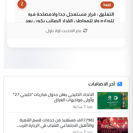
2
hadi
التعليق : قرار مستعجل جدا ولامصلحة فيه
للوزاره ولا للمواطن القرار الصائب يكون بعد
الاستماع للمدير ومغرفة ...
يتم التحديث اولا باول
وزير الصحة يعفي مدير مستشفى الكرخ
الموضوع :
العام في بغداد
3
سردار
التعليق : واحد من عصابة علي ماما يسقط
جنسية الرافد الثالث للعراق ومن اصول عريقة
ابا فرات ...
آخر الاضافات
الجواهري يرد على صدام حسين سل
الاتحاد الخليجي يعلن جدول مباريات "خليجي 27"
الموضوع :
وأولى مواجهات العراق
مضجعيك يابن الزنا (نص كامل)
منذ 7 ساعة
4
سردار
(796) الف مستفيد من خدمات قسم التنمية
والتأهيل الاجتماعي للشباب في الزيارة الارب...
التعليق : واحد من عصابة علي ماما يسقط
منذ 7 ساعة
جنسية الرافد الثالث للعراق ومن اصول عريقة