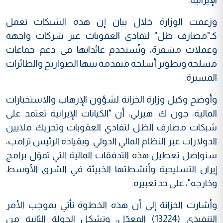
وزعمت الوزارة خلال بيان إن هذه الشبكات تعمل
كـ"مصارف ظل" لتفادي العقوبات عبر شركات واجهة
وعملات مشفرة، وتُستخدم عائداتها في دعم جماعات
مسلحة وتطوير أسلحة متقدمة بينها الصواريخ والطائرات
المسيرة.
وأوضح وكيل وزارة الخزانة لشؤون الإرهاب والاستخبارات
المالية، جون ك. هيرلي، أن "الكيانات الإيرانية تعتمد على
شبكات مصارف الظل لتفادي العقوبات وتحريك ملايين
الدولارات عبر النظام المالي الدولي. وبقيادة الرئيس ترامب،
سنواصل تعطيل هذه التدفقات المالية التي تموّل برامج
إيران التسليحية وأنشطتها الخبيثة في الشرق الأوسط
وخارجه"، على حد تعبيره.
وأشارت الخزانة إلى أن هذه الخطوة تأتي بموجب الأمر
التنفيذي (13224) المعدّل، وتشكل الجولة الثانية من