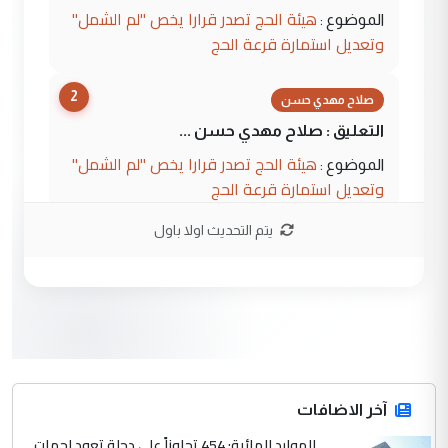
هيئة الحج تصدر قرارا يخص "لم الشمل"
الموضوع :
وتعديل استمارة قرعة الحج
2
صلاح مهدي حسن
التعليق : صلاح مهدي حسن ...
هيئة الحج تصدر قرارا يخص "لم الشمل"
الموضوع :
وتعديل استمارة قرعة الحج
يتم التحديث اولا باول
3
hadi
التعليق : تحيه اخويه حسينيه اي انسان مهما
كان محدود المعرفه بتفاصيل احداث المنطقه
يقول بما لايقبل ...
أردوغان يؤكد ان اتفاقية مكة للدفاع
الموضوع :
المشترك لا تستهدف أية دولة ومفتوحة لانضمام
الدول الشقيقة
آخر الاضافات
الموارد المائية: 454 تجاوزاً على دجلة تعود لجهات