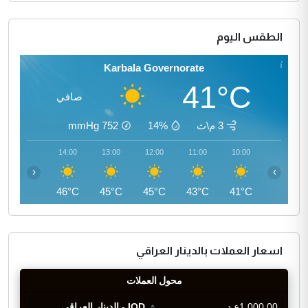
الطقس اليوم
Karbala Governorate
41°C
صافي
3 م\ث
14%
752
mmHg
15:00
14:00
13:00
12:00
11:00
10:00
‹
›
46°C
46°C
45°C
45°C
43°C
41°C
اسعار العملات بالدينار العراقي