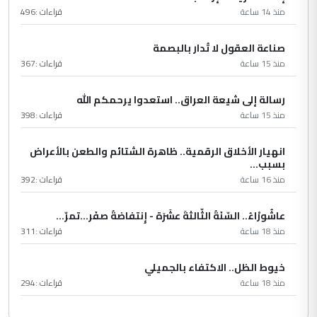
منذ 14 ساعة
قراءات :
496
صناعة العقول لا تُدار بالبصمة
منذ 15 ساعة
قراءات :
367
رسالة إلى شيعة العراق.. استعدوا يرحمكم الله
منذ 15 ساعة
قراءات :
398
انهيار الأخلاق الرقمية.. ظاهرة الشتائم والطعن بالأعراض
بسبب...
منذ 16 ساعة
قراءات :
392
عاشُورْاءُ.. السّنَةُ الثّالثةَ عشَرَة - إِنتفاضةُ صفَر…تمرّ...
منذ 18 ساعة
قراءات :
311
خيوط الظل.. الاكتفاء بالجميلي
منذ 18 ساعة
قراءات :
294