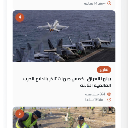
--
منذ 14 ساعة
4
تقارير
بينها العراق.. خمس جبهات تنذر باندلاع الحرب
العالمية الثالثة
664 مشاهدة
--
منذ 19 ساعة
5