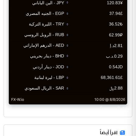
CurrencyRate
اقرأ أيضاً