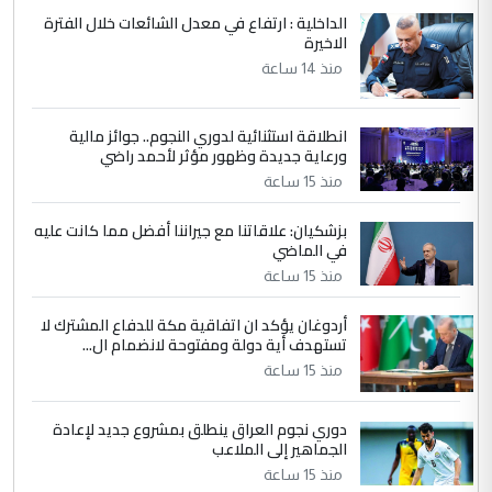
ابا فرات ...
الداخلية : ارتفاع في معدل الشائعات خلال الفترة
الاخيرة
الجواهري يرد على صدام حسين سل
الموضوع :
مضجعيك يابن الزنا (نص كامل)
منذ 14 ساعة
انطلاقة استثنائية لدوري النجوم.. جوائز مالية
5
سردار
ورعاية جديدة وظهور مؤثر لأحمد راضي
التعليق : واحد من عصابة علي ماما يسقط
منذ 15 ساعة
جنسية الرافد الثالث للعراق ومن اصول عريقة
ابا فرات ...
بزشكيان: علاقاتنا مع جيراننا أفضل مما كانت عليه
في الماضي
الجواهري يرد على صدام حسين سل
الموضوع :
مضجعيك يابن الزنا (نص كامل)
منذ 15 ساعة
أردوغان يؤكد ان اتفاقية مكة للدفاع المشترك لا
تستهدف أية دولة ومفتوحة لانضمام ال...
منذ 15 ساعة
دوري نجوم العراق ينطلق بمشروع جديد لإعادة
الجماهير إلى الملاعب
منذ 15 ساعة