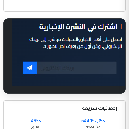
إحصائيات سريعة
4955
644,192,055
مشاهدة
تعليق