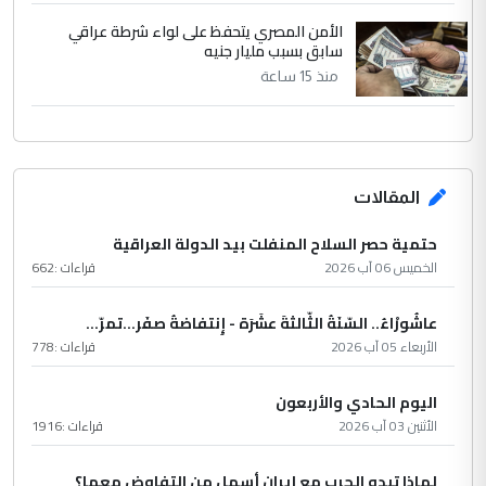
الأمن المصري يتحفظ على لواء شرطة عراقي
سابق بسبب مليار جنيه
منذ 15 ساعة
المقالات
حتمية حصر السلاح المنفلت بيد الدولة العراقية
الخميس 06 آب 2026
قراءات :
662
عاشُورْاءُ.. السّنَةُ الثّالثةَ عشَرَة - إِنتفاضةُ صفَر…تمرّ...
الأربعاء 05 آب 2026
قراءات :
778
اليوم الحادي والأربعون
الأثنين 03 آب 2026
قراءات :
1916
لماذا تبدو الحرب مع إيران أسهل من التفاوض معها؟