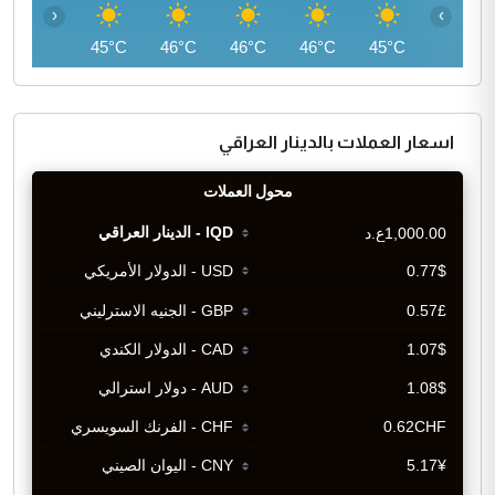
‹
›
44°C
45°C
46°C
46°C
46°C
45°C
اسعار العملات بالدينار العراقي