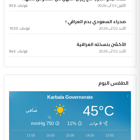
الأثنين 03 آب 2026
قراءات :
953
صحراء السعودي بدم العراقي !
الأحد 02 آب 2026
قراءات :
1033
الأكشن بنسخته العراقية
الأحد 02 آب 2026
قراءات :
945
الطقس اليوم
Karbala Governorate
45°C
صافي
4 م\ث
11%
750
mmHg
18:00
17:00
16:00
15:00
14:00
13:00