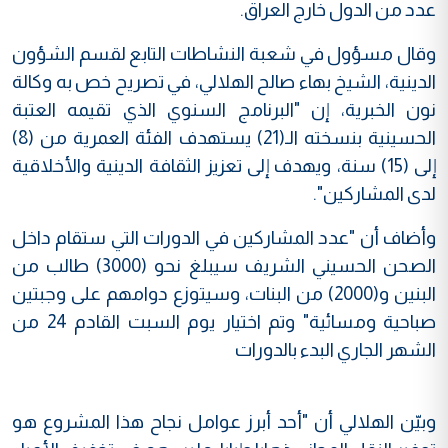
عدد من الدول خارج العراق.
وقال مسؤول في شعبة النشاطات التابع لقسم الشؤون
الدينية، الشيخ بهاء صالح الهلالي، في تصريح خص به وكالة
نون الخبرية، إن "البرنامج السنوي الذي تقيمه العتبة
الحسينية بنسخته الـ(21) يستهدف الفئة العمرية من (8)
إلى (15) سنة، ويهدف إلى تعزيز الثقافة الدينية والأخلاقية
لدى المشاركين".
وأضاف أن "عدد المشاركين في الدورات التي ستقام داخل
الصحن الحسيني الشريف سيبلغ نحو (3000) طالب من
البنين و(2000) من البنات، وسيتوزع دوامهم على وجبتين
صباحية ومسائية" وتم اختيار يوم السبت القادم 24 من
الشهر الجاري البدء بالدورات
وبيّن الهلالي أن "أحد أبرز عوامل نجاح هذا المشروع هو