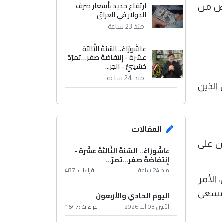
ارتفاع جديد بأسعار صرف
رة العمل أخرجت أكثر من 48 ألف شخص من
الدولار في العراق
منذ 23 ساعة
عاشُورْاءُ.. السّنَةُ الثّالثةَ
عشَرَة - إِنتفاضةُ صفَر…تمرُّدٌ
حُسَينيٌّ - الجز...
منذ 24 ساعة
الذين
المقالات
ن على
عاشُورْاءُ.. السّنَةُ الثّالثةَ عشَرَة -
إِنتفاضةُ صفَر…تمرّ...
منذ 24 ساعة
قراءات :
487
العالي، الأمر
دراسة، في مسعى
اليوم الحادي والأربعون
الأثنين 03 آب 2026
قراءات :
1647