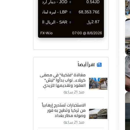
CurrencyRate
اقرأ أيضاً
مغالاة "فلكية" في مصفى
كربلاء.. نواب بدأوا "نبش"
العقود وتقديمها للزيدي
منذ 21 ساعة
الاستخبارات تستدرج إرهابياً
من تركيا وتطيح به فور
وصوله مطار بغداد
منذ 21 ساعة