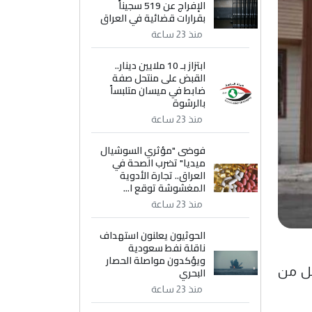
الإفراج عن 519 سجيناً
بقرارات قضائية في العراق
منذ 23 ساعة
ابتزاز بـ 10 ملايين دينار..
القبض على منتحل صفة
ضابط في ميسان متلبساً
بالرشوة
منذ 23 ساعة
فوضى "مؤثري السوشيال
ميديا" تضرب الصحة في
العراق.. تجارة الأدوية
المغشوشة توقع ا...
منذ 23 ساعة
الحوثيون يعلنون استهداف
ناقلة نفط سعودية
ويؤكدون مواصلة الحصار
البحري
 قادر على العمل من
منذ 23 ساعة