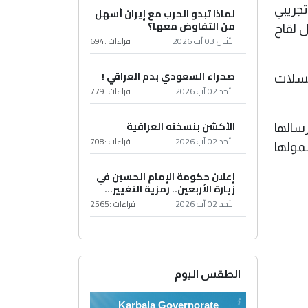
لغ 151434، ضمن مشروع تجريبي
لماذا تبدو الحرب مع إيران أسهل
من التفاوض معها؟
مبلغ 40 ألف دينار عن كل لقاح
الأثنين 03 آب 2026
قراءات :
694
صحراء السعودي بدم العراقي !
السلات
الأحد 02 آب 2026
قراءات :
779
الأكشن بنسخته العراقية
وإرسالها
الأحد 02 آب 2026
قراءات :
708
شمولها
إعلان حكومة الإمام الحسين في
زيارة الأربعين.. رمزية التغيير...
الأحد 02 آب 2026
قراءات :
2565
الطقس اليوم
Karbala Governorate