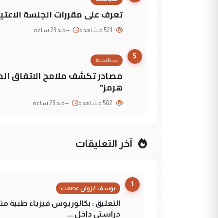
تعرف على مقررات الجلسة الاعتيا
521 مشاهدة
--
منذ 23 ساعة
5
سياسية
مصادر تكشف ملامح الاتفاق ا
هرمز"
502 مشاهدة
--
منذ 23 ساعة
آخر التعليقات
1
يوسف غزوان عصمت
التعليق : بكالوريوس فيزياء طبية م
دراستي داخل ...