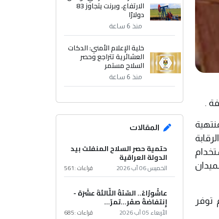
الارتفاع، وبرنت يتجاوز 83
دولارًا
منذ 6 ساعة
خلية الإعلام الأمني: الدكات
العشائرية تتراجع وحصر
السلاح مستمر
منذ 6 ساعة
ة .
 الغذائية المنتهية
المقالات
رقابة
حتمية حصر السلاح المنفلت بيد
خدام
الدولة العراقية
ميدان
الخميس 06 آب 2026
قراءات :
561
عاشُورْاءُ.. السّنَةُ الثّالثةَ عشَرَة -
 توفر
إِنتفاضةُ صفَر…تمرّ...
الأربعاء 05 آب 2026
قراءات :
685