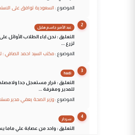
السعودية توافق على الاستمرار في إعطاء 100 منحة دراسية للطل
الموضوع :
2
عبد الأمير جاسم هليل
التعليق : نحن اباء الطلاب الأوائل ع
لزرع ...
مكتب السيد احمد الصافي : ل
الموضوع :
3
hadi
التعليق : قرار مستعجل جدا ولامصلحة
للمدير ومغرفة ...
وزير الصحة يعفي مدير مستش
الموضوع :
4
سردار
التعليق : واحد من عصابة علي ماما ي