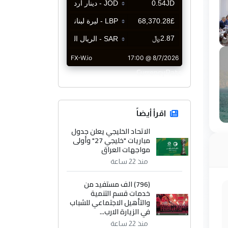
CurrencyRate
اقرأ أيضاً
الاتحاد الخليجي يعلن جدول
مباريات "خليجي 27" وأولى
مواجهات العراق
منذ 22 ساعة
(796) الف مستفيد من
خدمات قسم التنمية
والتأهيل الاجتماعي للشباب
في الزيارة الارب...
منذ 22 ساعة