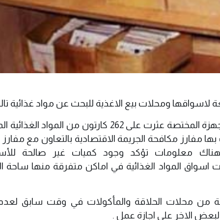
سواقها ومحلات بيع الاغذية للبحث عن مواد غذائية تالف
وقال مدير اعلام النجف احمد دعيبل ( ان الاجهزة المختصة عثرت على 262 كارتون من المواد
ها مفارز مكافحة الجريمة الاقتصادية بالتعاون مع مفارز ال
ن هناك معلومات تؤكد وجود كميات غير صالحة للأست
اسواق المواد الغذائية في اماكن متفرقة منها ساحة ال
عة من محلات الحلاقة والمأكولات في وقت سابق لعدم
عض الاخر على اجازة عمل .