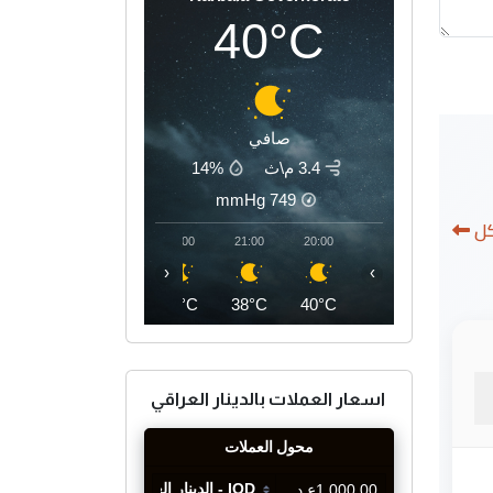
40°C
صافي
3.4 م\ث
14%
mmHg
749
كل
00:00
23:00
22:00
21:00
20:00
‹
›
36°C
37°C
37°C
38°C
40°C
اسعار العملات بالدينار العراقي