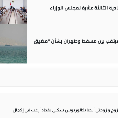
دية الثالثة عشرة لمجلس الوزراء
لمرتقب بين مسقط وطهران بشأن "مضيق
تزوج و زوجتي أيضا بكالوريوس سكني بغداد أرغب في إكمال